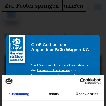
Zur Haptnavigation springen
Zum Inhalt springen
Zur Footer springen
DE
Haupt
Unsere Augustiner Souvenirs
Grüß Gott bei der
Augustiner-Bräu Wagner KG
Sind Sie über 16 Jahre alt und stimmen
der
Datenschutzerklärung
zu?
Diese Angabe wird in einem Cookie
gespeichert.
Are you over 16 years old and do you
Zustimmung
Details
Über Cookies
agree to the
privacy policy
?
Liebe Freunde unserer Augustiner Brauerei,
This information is stored in a cookie.