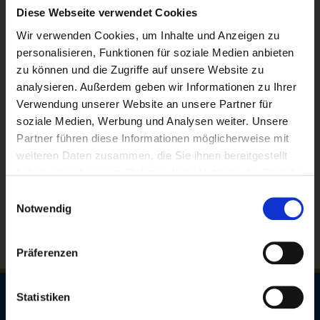
die folgenden und auch weitere Artikel gibt es nur zur
Diese Webseite verwendet Cookies
Selbstabholung (kein Versand) zum privaten Gebrauch bei
Hai più di 16 anni e accetti
l'informativa
der
Wir verwenden Cookies, um Inhalte und Anzeigen zu
sulla privacy
? ?
personalisieren, Funktionen für soziale Medien anbieten
Augustiner-Bräu Wagner KG
Queste informazioni vengono
zu können und die Zugriffe auf unsere Website zu
Verwaltung und Braustätte:
memorizzate in un cookie.
Landsberger Straße 31-35
analysieren. Außerdem geben wir Informationen zu Ihrer
Weißes T-Shirt
80339 München
Verwendung unserer Website an unsere Partner für
Willi Becher
Ja
Nein
soziale Medien, Werbung und Analysen weiter. Unsere
Öffnungszeiten des Verkaufs:
mehr Ansichten
Partner führen diese Informationen möglicherweise mit
0,25 Liter
1,60 €
Mo. - Fr.: 8:00 Uhr - 12:00 Uhr
weiteren Daten zusammen, die Sie ihnen bereitgestellt
Augustiner Flaschenöffner aus Holz
Mo. - Do.: 13:00 Uhr - 15:00 Uhr
haben oder die sie im Rahmen Ihrer Nutzung der Dienste
0,5 Liter
1,90 €
gesammelt haben.
Kartenzahlung ab 10,00 €
Einwilligungsauswahl
mehr Ansichten
Notwendig
Preisliste PDF
Präferenzen
Statistiken
NAVIGATION