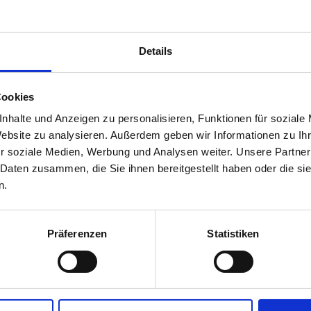
Sind Sie über 16 Jahre alt und stimmen der
Datenschutzerklärung
zu?
Diese Angabe wird in einem Cookie gespeichert.
Details
Are you over 16 years old and do you agree to the
privacy policy
?
Cookies
This information is stored in a cookie.
nhalte und Anzeigen zu personalisieren, Funktionen für soziale
Hai più di 16 anni e accetti
l'informativa sulla privacy
Website zu analysieren. Außerdem geben wir Informationen zu I
Queste informazioni vengono memorizzate in un co
r soziale Medien, Werbung und Analysen weiter. Unsere Partner
 Daten zusammen, die Sie ihnen bereitgestellt haben oder die s
n.
Ja
Nein
Präferenzen
Statistiken