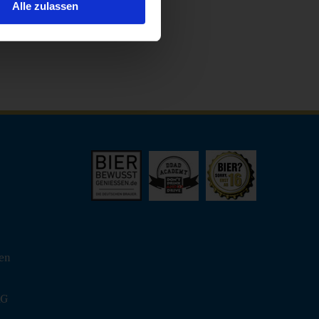
Alle zulassen
hen
KG