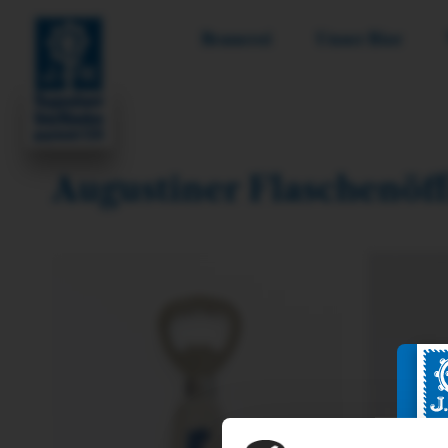
Brauerei
Unser Bier
Augustiner Flaschenöff