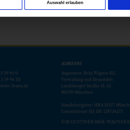
Auswahl erlauben
ADRESSE
 5 19 94 0
Augustiner-Bräu Wagner KG
 5 19 94 111
Verwaltung und Braustätte:
tiner-braeu.de
Landsberger Straße 31-35
80339 München
Handelsregister: HRA 15377 Münc
Umsatzsteuer-ID: DE 129724275
©AUGUSTINER BRÄU WAGNER 