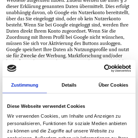
Webseite aufgerufen haben. Zudem werden die unter § 3
dieser Erklärung genannten Daten übermittelt. Dies erfolgt
unabhängig davon, ob Google ein Nutzerkonto bereitstellt,
über das Sie eingeloggt sind, oder ob kein Nutzerkonto
besteht. Wenn Sie bei Google eingeloggt sind, werden Ihre
Daten direkt Ihrem Konto zugeordnet. Wenn Sie die
Zuordnung mit Ihrem Profil bei Google nicht wünschen,
müssen Sie sich vor Aktivierung des Buttons ausloggen.
Google speichert Ihre Daten als Nutzungsprofile und nutzt
sie für Zwecke der Werbung, Marktforschung und/oder
bedarfsgerechten Gestaltung seiner Webseite. Eine solche
Auswertung erfolgt insbesondere (selbst für nicht
eingeloggte Nutzer) zur Erbringung von bedarfsgerechter
Werbung und um andere Nutzer des sozialen Netzwerks
Zustimmung
Details
Über Cookies
über Ihre Aktivitäten auf unserer Webseite zu informieren.
Ihnen steht ein Widerspruchsrecht zu gegen die Bildung
dieser Nutzerprofile, wobei Sie sich zur Ausübung dessen
an Google richten müssen.
Diese Webseite verwendet Cookies
(3) Weitere Informationen zu Zweck und Umfang der
Wir verwenden Cookies, um Inhalte und Anzeigen zu
Datenerhebung und ihrer Verarbeitung durch den Plug-in-
personalisieren, Funktionen für soziale Medien anbieten
Anbieter erhalten Sie in den Datenschutzerklärungen des
zu können und die Zugriffe auf unsere Website zu
Anbieters. Dort erhalten Sie auch weitere Informationen zu