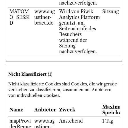
nachzuverfolgen.
MATOM
www.aug
Wird von Piwik
Sitzung
O_SESSI
ustiner-
Analytics Platform
D
braeu.de
genutzt, um
Seitenabrufe des
Besuchers
während der
Sitzung
nachzuverfolgen.
Nicht klassifiziert (1)
Nicht klassifizierte Cookies sind Cookies, die wir gerade
versuchen zu klassifizieren, zusammen mit Anbietern
von individuellen Cookies.
Maximale
Name
Anbieter
Zweck
Speicherd
mapProvi
www.aug
Anstehend
1 Tag
derReque
ustiner-