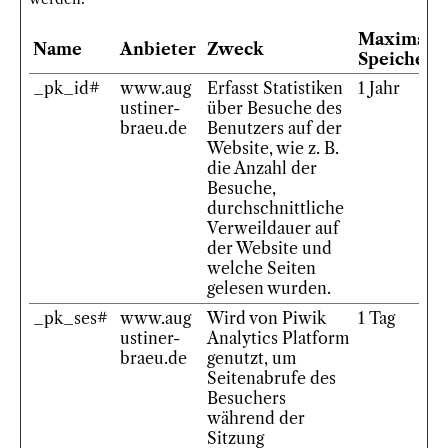
Maximale
Name
Anbieter
Zweck
Speicherd
_pk_id#
www.aug
Erfasst Statistiken
1 Jahr
ustiner-
über Besuche des
braeu.de
Benutzers auf der
Website, wie z. B.
die Anzahl der
Besuche,
durchschnittliche
Verweildauer auf
der Website und
welche Seiten
gelesen wurden.
_pk_ses#
www.aug
Wird von Piwik
1 Tag
ustiner-
Analytics Platform
braeu.de
genutzt, um
Seitenabrufe des
Besuchers
während der
Sitzung