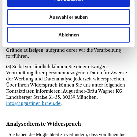
uns jeweils bei der nachfolgenden Beschreibung der
Funktionen dargestellt wird. Bei Ausübung eines solchen
Widerspruchs bitten wir um Darlegung der Gründe,
Auswahl erlauben
weshalb wir Ihre personenbezogenen Daten nicht wie von
uns durchgeführt verarbeiten sollten. Im Falle Ihres
begründeten Widerspruchs prüfen wir die Sachlage und
Ablehnen
werden entweder die Datenverarbeitung einstellen bzw.
anpassen oder Ihnen unsere zwingenden schutzwürdigen
Gründe aufzeigen, aufgrund derer wir die Verarbeitung
fortführen.
(3) Selbstverständlich können Sie einer etwaigen
Verarbeitung Ihrer personenbezogenen Daten für Zwecke
der Werbung und Datenanalyse jederzeit widersprechen.
Über Ihren Widerspruch können Sie uns unter folgenden
Kontaktdaten informieren: Augustiner-Bräu Wagner KG,
Landsberger Straße 31-35, 80339 München,
info@augustiner-braeu.de
.
Analysedienste Widerspruch