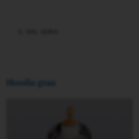
S - XXL
14,90 €
Hoodie grau