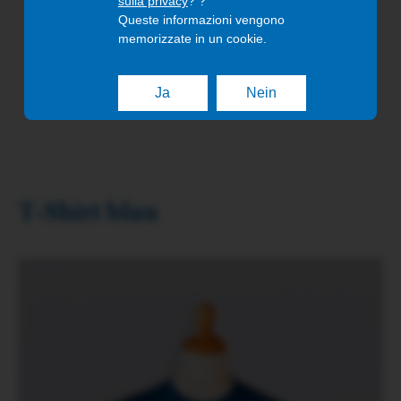
sulla privacy
? ?
S - XXL
14,90 €
Queste informazioni vengono
memorizzate in un cookie.
Ja
Nein
T-Shirt blau