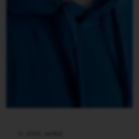
S - XXXL
64,90 €