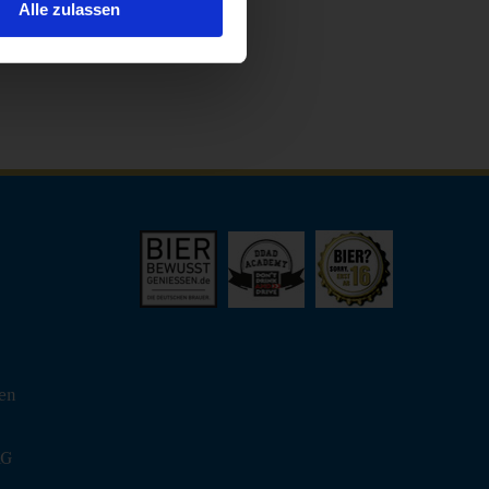
Alle zulassen
hen
KG