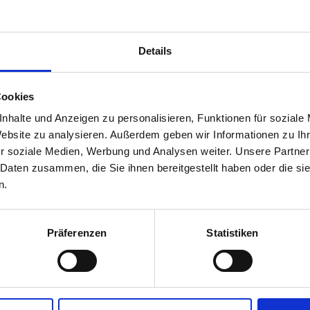
Sind Sie über 16 Jahre alt und stimmen der
Datenschutzerklärung
zu?
Diese Angabe wird in einem Cookie gespeichert.
Details
Are you over 16 years old and do you agree to the
privacy policy
?
Cookies
This information is stored in a cookie.
nhalte und Anzeigen zu personalisieren, Funktionen für soziale
Hai più di 16 anni e accetti
l'informativa sulla privacy
Website zu analysieren. Außerdem geben wir Informationen zu I
Queste informazioni vengono memorizzate in un co
r soziale Medien, Werbung und Analysen weiter. Unsere Partner
 Daten zusammen, die Sie ihnen bereitgestellt haben oder die s
n.
Ja
Nein
Präferenzen
Statistiken