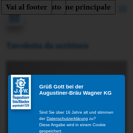
Vai alla navigazione principale
Vai al contenuto
Vai al footer
IT
Haupt
Contenitore
Tavoletta da scrittura
Tavoletta da scrittura
Contenitore per tavolette da scrittura
Grüß Gott bei der
Augustiner-Bräu Wagner KG
Sind Sie über 16 Jahre alt und stimmen
der
Datenschutzerklärung
zu?
Diese Angabe wird in einem Cookie
gespeichert.